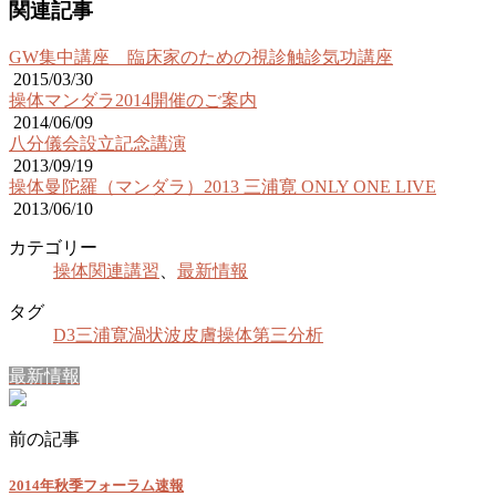
関連記事
GW集中講座 臨床家のための視診触診気功講座
2015/03/30
操体マンダラ2014開催のご案内
2014/06/09
八分儀会設立記念講演
2013/09/19
操体曼陀羅（マンダラ）2013 三浦寛 ONLY ONE LIVE
2013/06/10
カテゴリー
操体関連講習
、
最新情報
タグ
D3
三浦寛
渦状波
皮膚操体
第三分析
最新情報
前の記事
2014年秋季フォーラム速報