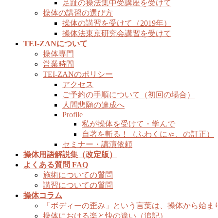
足趾の操法集中受講座を受けて
操体の講習の選び方
操体の講習を受けて（2019年）
操体法東京研究会講習を受けて
TEI-ZANについて
操体専門
営業時間
TEI-ZANのポリシー
アクセス
ご予約の手順について（初回の場合）
人間悲願の達成へ
Profile
私が操体を受けて・学んで
自著を斬る！（ふわくにゃ、の訂正）
セミナー・講演依頼
操体用語解説集（改定版）
よくある質問 FAQ
施術についての質問
講習についての質問
操体コラム
「ボディーの歪み」という言葉は、操体から始ま
操体における楽と快の違い（追記）