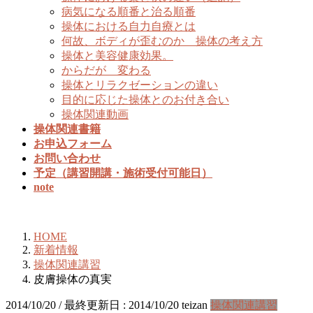
病気になる順番と治る順番
操体における自力自療とは
何故、ボディが歪むのか 操体の考え方
操体と美容健康効果。
からだが 変わる
操体とリラクゼーションの違い
目的に応じた操体とのお付き合い
操体関連動画
操体関連書籍
お申込フォーム
お問い合わせ
予定（講習開講・施術受付可能日）
note
新着情報
HOME
新着情報
操体関連講習
皮膚操体の真実
2014/10/20
/ 最終更新日 :
2014/10/20
teizan
操体関連講習