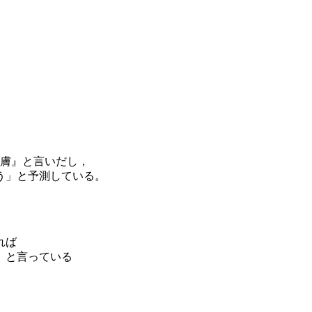
皮膚』と言いだし，
う」と予測している。
れば
）と言っている