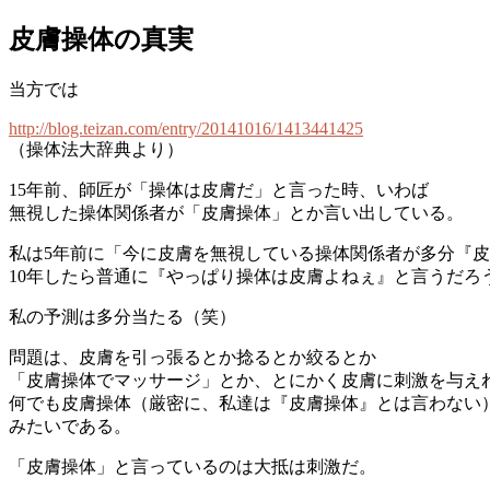
皮膚操体の真実
当方では
http://blog.teizan.com/entry/20141016/1413441425
（操体法大辞典より）
15年前、師匠が「操体は皮膚だ」と言った時、いわば
無視した操体関係者が「皮膚操体」とか言い出している。
私は5年前に「今に皮膚を無視している操体関係者が多分『
10年したら普通に『やっぱり操体は皮膚よねぇ』と言うだろ
私の予測は多分当たる（笑）
問題は、皮膚を引っ張るとか捻るとか絞るとか
「皮膚操体でマッサージ」とか、とにかく皮膚に刺激を与え
何でも皮膚操体（厳密に、私達は『皮膚操体』とは言わない
みたいである。
「皮膚操体」と言っているのは大抵は刺激だ。