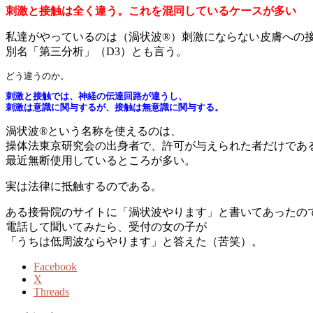
刺激と接触は全く違う。これを混同しているケースが多い
私達がやっているのは（渦状波®）刺激にならない皮膚への
別名「第三分析」（D3）とも言う。
どう違うのか。
刺激と接触では、神経の伝達回路が違うし、
刺激は意識に関与するが、接触は無意識に関与する。
渦状波®という名称を使えるのは、
操体法東京研究会の出身者で、許可が与えられた者だけであ
最近無断使用しているところが多い。
実は法律に抵触するのである。
ある接骨院のサイトに「渦状波やります」と書いてあったの
電話して聞いてみたら、受付の女の子が
「うちは低周波ならやります」と答えた（苦笑）。
Facebook
X
Threads