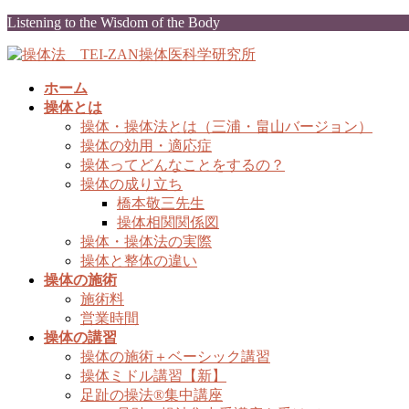
コ
ナ
Listening to the Wisdom of the Body
ン
ビ
テ
ゲ
ン
ー
ホーム
ツ
シ
操体とは
に
ョ
操体・操体法とは（三浦・畠山バージョン）
移
ン
操体の効用・適応症
動
に
操体ってどんなことをするの？
移
操体の成り立ち
動
橋本敬三先生
操体相関関係図
操体・操体法の実際
操体と整体の違い
操体の施術
施術料
営業時間
操体の講習
操体の施術＋ベーシック講習
操体ミドル講習【新】
足趾の操法®集中講座