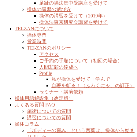
足趾の操法集中受講座を受けて
操体の講習の選び方
操体の講習を受けて（2019年）
操体法東京研究会講習を受けて
TEI-ZANについて
操体専門
営業時間
TEI-ZANのポリシー
アクセス
ご予約の手順について（初回の場合）
人間悲願の達成へ
Profile
私が操体を受けて・学んで
自著を斬る！（ふわくにゃ、の訂正）
セミナー・講演依頼
操体用語解説集（改定版）
よくある質問 FAQ
施術についての質問
講習についての質問
操体コラム
「ボディーの歪み」という言葉は、操体から始ま
りました