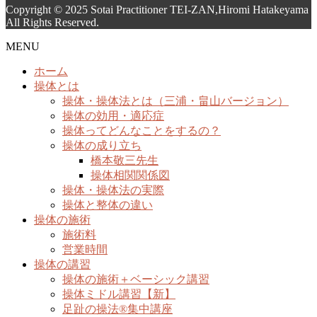
Copyright © 2025 Sotai Practitioner TEI-ZAN,Hiromi Hatakeyama
All Rights Reserved.
MENU
ホーム
操体とは
操体・操体法とは（三浦・畠山バージョン）
操体の効用・適応症
操体ってどんなことをするの？
操体の成り立ち
橋本敬三先生
操体相関関係図
操体・操体法の実際
操体と整体の違い
操体の施術
施術料
営業時間
操体の講習
操体の施術＋ベーシック講習
操体ミドル講習【新】
足趾の操法®集中講座