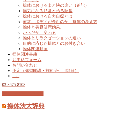
操体における楽と快の違い（追記）
病気になる順番と治る順番
操体における自力自療とは
何故、ボディが歪むのか 操体の考え方
操体と美容健康効果。
からだが 変わる
操体とリラクゼーションの違い
目的に応じた操体とのお付き合い
操体関連動画
操体関連書籍
お申込フォーム
お問い合わせ
予定（講習開講・施術受付可能日）
note
03-3675-8108
施術・講習のお申込み
操体法大辞典