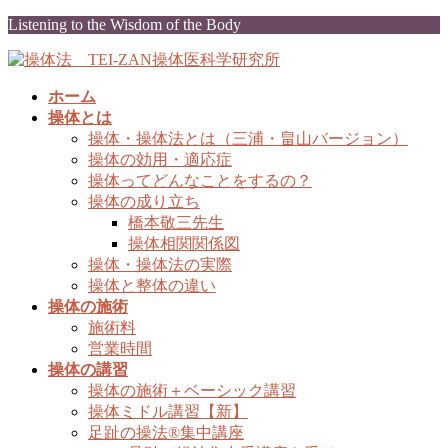
コ
ナ
Listening to the Wisdom of the Body
ン
ビ
テ
ゲ
ン
ー
ホーム
ツ
シ
操体とは
に
ョ
操体・操体法とは（三浦・畠山バージョン）
移
ン
操体の効用・適応症
動
に
操体ってどんなことをするの？
移
操体の成り立ち
動
橋本敬三先生
操体相関関係図
操体・操体法の実際
操体と整体の違い
操体の施術
施術料
営業時間
操体の講習
操体の施術＋ベーシック講習
操体ミドル講習【新】
足趾の操法®集中講座