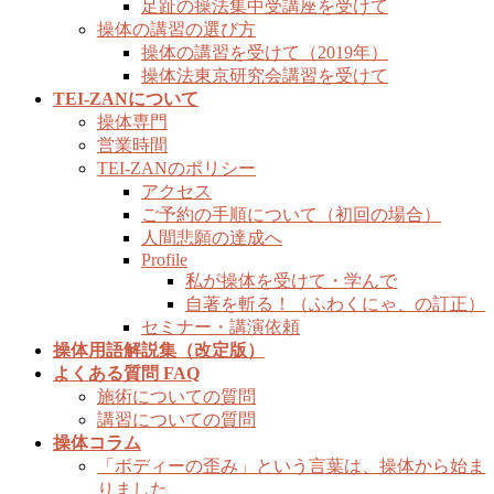
足趾の操法集中受講座を受けて
操体の講習の選び方
操体の講習を受けて（2019年）
操体法東京研究会講習を受けて
TEI-ZANについて
操体専門
営業時間
TEI-ZANのポリシー
アクセス
ご予約の手順について（初回の場合）
人間悲願の達成へ
Profile
私が操体を受けて・学んで
自著を斬る！（ふわくにゃ、の訂正）
セミナー・講演依頼
操体用語解説集（改定版）
よくある質問 FAQ
施術についての質問
講習についての質問
操体コラム
「ボディーの歪み」という言葉は、操体から始ま
りました