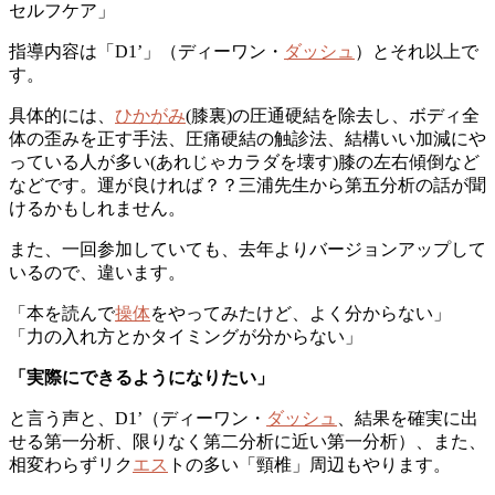
セルフケア」
指導内容は「D1’」（ディーワン・
ダッシュ
）とそれ以上で
す。
具体的には、
ひかがみ
(膝裏)の圧通硬結を除去し、ボディ全
体の歪みを正す手法、圧痛硬結の触診法、結構いい加減にや
っている人が多い(あれじゃカラダを壊す)膝の左右傾倒など
などです。運が良ければ？？三浦先生から第五分析の話が聞
けるかもしれません。
また、一回参加していても、去年よりバージョンアップして
いるので、違います。
「本を読んで
操体
をやってみたけど、よく分からない」
「力の入れ方とかタイミングが分からない」
「実際にできるようになりたい」
と言う声と、D1’（ディーワン・
ダッシュ
、結果を確実に出
せる第一分析、限りなく第二分析に近い第一分析）、また、
相変わらずリク
エス
トの多い「頸椎」周辺もやります。