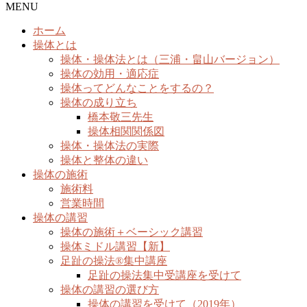
MENU
ホーム
操体とは
操体・操体法とは（三浦・畠山バージョン）
操体の効用・適応症
操体ってどんなことをするの？
操体の成り立ち
橋本敬三先生
操体相関関係図
操体・操体法の実際
操体と整体の違い
操体の施術
施術料
営業時間
操体の講習
操体の施術＋ベーシック講習
操体ミドル講習【新】
足趾の操法®集中講座
足趾の操法集中受講座を受けて
操体の講習の選び方
操体の講習を受けて（2019年）