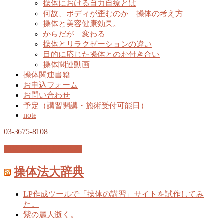
操体における自力自療とは
何故、ボディが歪むのか 操体の考え方
操体と美容健康効果。
からだが 変わる
操体とリラクゼーションの違い
目的に応じた操体とのお付き合い
操体関連動画
操体関連書籍
お申込フォーム
お問い合わせ
予定（講習開講・施術受付可能日）
note
03-3675-8108
施術・講習のお申込み
操体法大辞典
LP作成ツールで「操体の講習」サイトを試作してみ
た。
紫の麗人逝く。