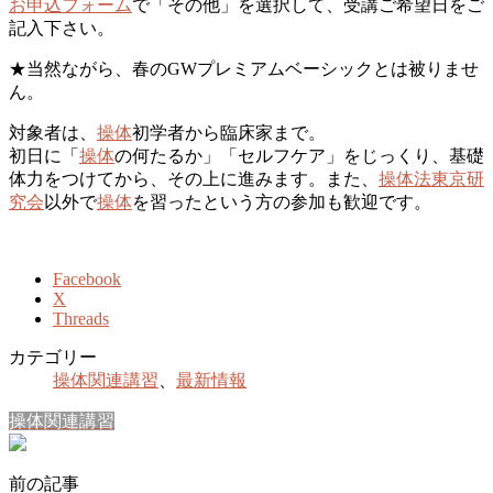
お申込フォーム
で「その他」を選択して、受講ご希望日をご
記入下さい。
★当然ながら、春のGWプレミアムベーシックとは被りませ
ん。
対象者は、
操体
初学者から臨床家まで。
初日に「
操体
の何たるか」「セルフケア」をじっくり、基礎
体力をつけてから、その上に進みます。また、
操体法東京研
究会
以外で
操体
を習ったという方の参加も歓迎です。
Facebook
X
Threads
カテゴリー
操体関連講習
、
最新情報
操体関連講習
前の記事