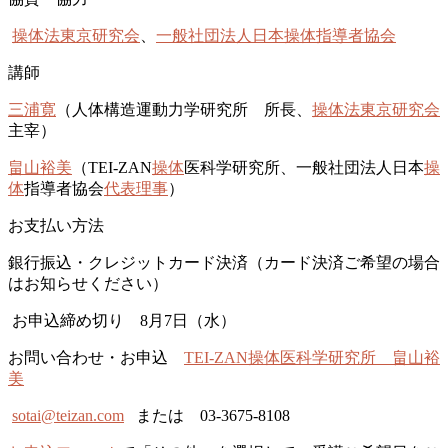
操体法東京研究会
、
一般社団法人日本操体指導者協会
講師
三浦寛
（人体構造運動力学研究所 所長、
操体法東京研究会
主宰）
畠山裕美
（TEI-ZAN
操体
医科学研究所、一般社団法人日本
操
体
指導者協会
代表理事
）
お支払い方法
銀行振込・クレジットカード決済（カード決済ご希望の場合
はお知らせください）
お申込締め切り 8月7日（水）
お問い合わせ・お申込
TEI-ZAN操体医科学研究所 畠山裕
美
sotai@teizan.com
または 03-3675-8108