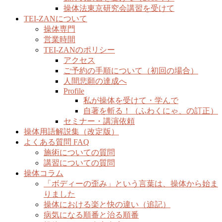
操体法東京研究会講習を受けて
TEI-ZANについて
操体専門
営業時間
TEI-ZANのポリシー
アクセス
ご予約の手順について（初回の場合）
人間悲願の達成へ
Profile
私が操体を受けて・学んで
自著を斬る！（ふわくにゃ、の訂正）
セミナー・講演依頼
操体用語解説集（改定版）
よくある質問 FAQ
施術についての質問
講習についての質問
操体コラム
「ボディーの歪み」という言葉は、操体から始ま
りました
操体における楽と快の違い（追記）
病気になる順番と治る順番