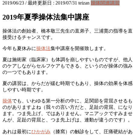
2019/06/23
/ 最終更新日 :
2019/07/31
teizan
操体関連講習
2019年夏季操体法集中講座
操体法の創始者、橋本敬三先生の直弟子、三浦寛の指導を直
接受けるチャンスです。
今年も夏休みに
操体法
集中講座を開催致します。
夏は施術家（臨床家）も体調を崩しやすいものですが、他人
のケアしながらセルフケアもできる、というのが操体の強み
の一つでもあります。
夏の講習は、からだが緩む時期でもあり、操体の効果を体感
しやすい時期です。
操体
でも、いわゆる第一分析の中に、足関節を背屈させるも
のがありますよね（我々の言い方だと、足趾の背屈、になり
ます。つま先上げ、ではありません。マニアックですみませ
んが、足趾の背屈と、つま先上げは、連動が違うのです）。
あれは最初に
ひかがみ
（膝窩）の触診をして、圧痛硬結があ