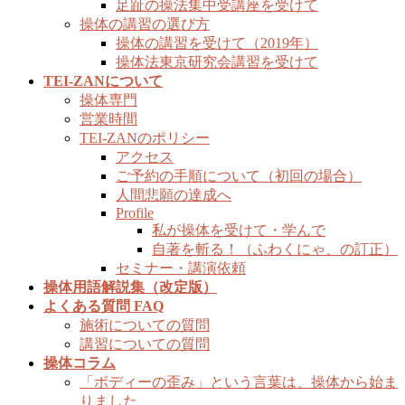
足趾の操法集中受講座を受けて
操体の講習の選び方
操体の講習を受けて（2019年）
操体法東京研究会講習を受けて
TEI-ZANについて
操体専門
営業時間
TEI-ZANのポリシー
アクセス
ご予約の手順について（初回の場合）
人間悲願の達成へ
Profile
私が操体を受けて・学んで
自著を斬る！（ふわくにゃ、の訂正）
セミナー・講演依頼
操体用語解説集（改定版）
よくある質問 FAQ
施術についての質問
講習についての質問
操体コラム
「ボディーの歪み」という言葉は、操体から始ま
りました