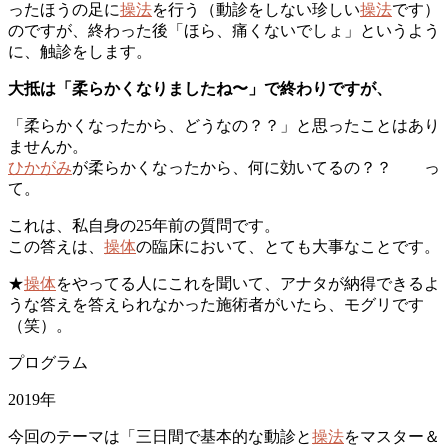
ったほうの足に
操法
を行う（動診をしない珍しい
操法
です）
のですが、終わった後「ほら、痛くないでしょ」というよう
に、触診をします。
大抵は「柔らかくなりましたね〜」で終わりですが、
「柔らかくなったから、どうなの？？」と思ったことはあり
ませんか。
ひかがみ
が柔らかくなったから、何に効いてるの？？ っ
て。
これは、私自身の25年前の質問です。
この答えは、
操体
の臨床において、とても大事なことです。
★
操体
をやってる人にこれを聞いて、アナタが納得できるよ
うな答えを答えられなかった施術者がいたら、モグリです
（笑）。
プログラム
2019年
今回のテーマは「三日間で基本的な動診と
操法
をマスター＆