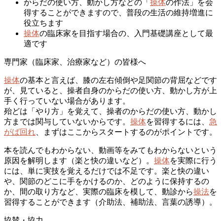
からだの使い方、動かし方などの「
操体
の作法」を会
得することができますので、普段の生活の維持増進に
役立ちます
操体
の臨床家を目指す場合の、入門基礎講座として最
適です
専門家（臨床家、治療家など）の皆様へ
操体
の基本と言えば、膝の左右傾倒や足関節の背屈などです
が、見ていると、操者自身のからだの使い方、動かし方が上
手く行っていない場合があります。
殆どは「やり方」を覚えて、操者のからだの使い方、動かし
方までは関与していないからです。
操体
を習得するには、
急
がば回れ
、まずはここからスタートするのがポイントです。
本を読んでもわからない、動画等をみてもわからないという
原因を解明します（楽と快の違いなど）。
操体
を実際に行う
には、単に実技を覚えるだけでは不足です。楽と快の違い
や、関節のどこに手をかけるのか、どのように保持するの
か、間の取り方など、実際の臨床を模して、動診から
操法
を
習得することができます（介助法、補助法、言葉の誘導）。
協賛・協力