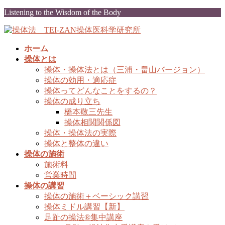
コ
ナ
Listening to the Wisdom of the Body
ン
ビ
テ
ゲ
ン
ー
ホーム
ツ
シ
操体とは
に
ョ
操体・操体法とは（三浦・畠山バージョン）
移
ン
操体の効用・適応症
動
に
操体ってどんなことをするの？
移
操体の成り立ち
動
橋本敬三先生
操体相関関係図
操体・操体法の実際
操体と整体の違い
操体の施術
施術料
営業時間
操体の講習
操体の施術＋ベーシック講習
操体ミドル講習【新】
足趾の操法®集中講座