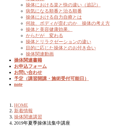
操体における楽と快の違い（追記）
病気になる順番と治る順番
操体における自力自療とは
何故、ボディが歪むのか 操体の考え方
操体と美容健康効果。
からだが 変わる
操体とリラクゼーションの違い
目的に応じた操体とのお付き合い
操体関連動画
操体関連書籍
お申込フォーム
お問い合わせ
予定（講習開講・施術受付可能日）
note
新着情報
HOME
新着情報
操体関連講習
2019年夏季操体法集中講座