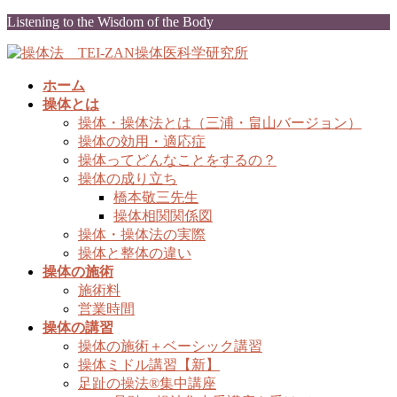
コ
ナ
Listening to the Wisdom of the Body
ン
ビ
テ
ゲ
ン
ー
ホーム
ツ
シ
操体とは
に
ョ
操体・操体法とは（三浦・畠山バージョン）
移
ン
操体の効用・適応症
動
に
操体ってどんなことをするの？
移
操体の成り立ち
動
橋本敬三先生
操体相関関係図
操体・操体法の実際
操体と整体の違い
操体の施術
施術料
営業時間
操体の講習
操体の施術＋ベーシック講習
操体ミドル講習【新】
足趾の操法®集中講座