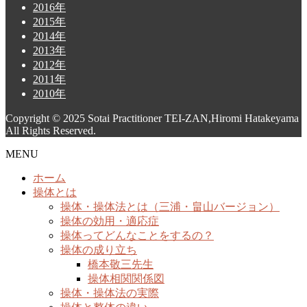
2016年
2015年
2014年
2013年
2012年
2011年
2010年
Copyright © 2025 Sotai Practitioner TEI-ZAN,Hiromi Hatakeyama
All Rights Reserved.
MENU
ホーム
操体とは
操体・操体法とは（三浦・畠山バージョン）
操体の効用・適応症
操体ってどんなことをするの？
操体の成り立ち
橋本敬三先生
操体相関関係図
操体・操体法の実際