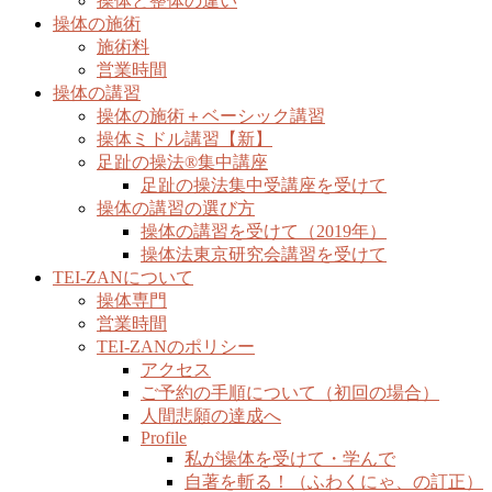
操体と整体の違い
操体の施術
施術料
営業時間
操体の講習
操体の施術＋ベーシック講習
操体ミドル講習【新】
足趾の操法®集中講座
足趾の操法集中受講座を受けて
操体の講習の選び方
操体の講習を受けて（2019年）
操体法東京研究会講習を受けて
TEI-ZANについて
操体専門
営業時間
TEI-ZANのポリシー
アクセス
ご予約の手順について（初回の場合）
人間悲願の達成へ
Profile
私が操体を受けて・学んで
自著を斬る！（ふわくにゃ、の訂正）