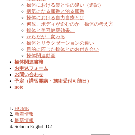
操体における楽と快の違い（追記）
病気になる順番と治る順番
操体における自力自療とは
何故、ボディが歪むのか 操体の考え方
操体と美容健康効果。
からだが 変わる
操体とリラクゼーションの違い
目的に応じた操体とのお付き合い
操体関連動画
操体関連書籍
お申込フォーム
お問い合わせ
予定（講習開講・施術受付可能日）
note
新着情報
HOME
新着情報
最新情報
Sotai in English D2