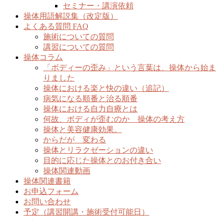
セミナー・講演依頼
操体用語解説集（改定版）
よくある質問 FAQ
施術についての質問
講習についての質問
操体コラム
「ボディーの歪み」という言葉は、操体から始ま
りました
操体における楽と快の違い（追記）
病気になる順番と治る順番
操体における自力自療とは
何故、ボディが歪むのか 操体の考え方
操体と美容健康効果。
からだが 変わる
操体とリラクゼーションの違い
目的に応じた操体とのお付き合い
操体関連動画
操体関連書籍
お申込フォーム
お問い合わせ
予定（講習開講・施術受付可能日）