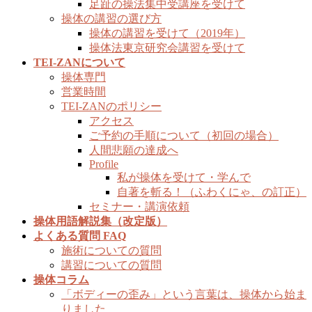
足趾の操法集中受講座を受けて
操体の講習の選び方
操体の講習を受けて（2019年）
操体法東京研究会講習を受けて
TEI-ZANについて
操体専門
営業時間
TEI-ZANのポリシー
アクセス
ご予約の手順について（初回の場合）
人間悲願の達成へ
Profile
私が操体を受けて・学んで
自著を斬る！（ふわくにゃ、の訂正）
セミナー・講演依頼
操体用語解説集（改定版）
よくある質問 FAQ
施術についての質問
講習についての質問
操体コラム
「ボディーの歪み」という言葉は、操体から始ま
りました