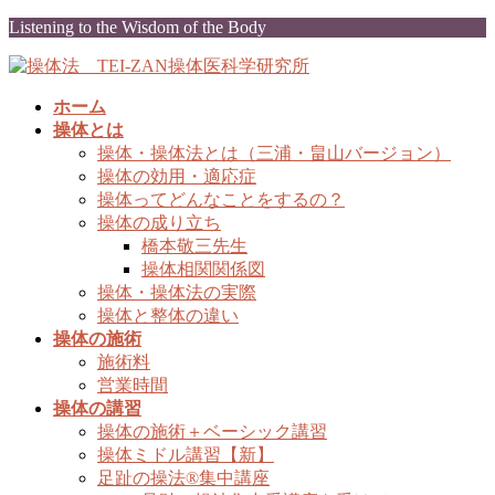
コ
ナ
Listening to the Wisdom of the Body
ン
ビ
テ
ゲ
ン
ー
ホーム
ツ
シ
操体とは
に
ョ
操体・操体法とは（三浦・畠山バージョン）
移
ン
操体の効用・適応症
動
に
操体ってどんなことをするの？
移
操体の成り立ち
動
橋本敬三先生
操体相関関係図
操体・操体法の実際
操体と整体の違い
操体の施術
施術料
営業時間
操体の講習
操体の施術＋ベーシック講習
操体ミドル講習【新】
足趾の操法®集中講座