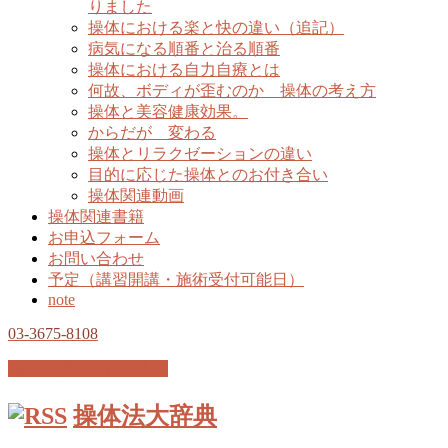
りました
操体における楽と快の違い（追記）
病気になる順番と治る順番
操体における自力自療とは
何故、ボディが歪むのか 操体の考え方
操体と美容健康効果。
からだが 変わる
操体とリラクゼーションの違い
目的に応じた操体とのお付き合い
操体関連動画
操体関連書籍
お申込フォーム
お問い合わせ
予定（講習開講・施術受付可能日）
note
03-3675-8108
施術・講習のお申込み
操体法大辞典