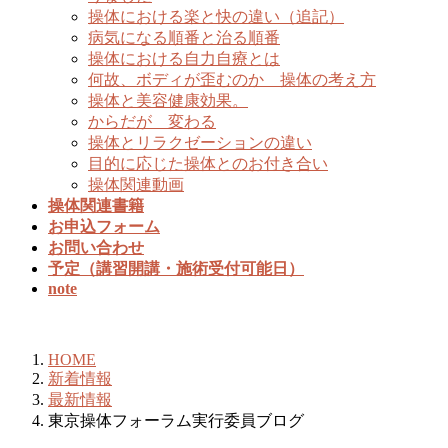
操体における楽と快の違い（追記）
病気になる順番と治る順番
操体における自力自療とは
何故、ボディが歪むのか 操体の考え方
操体と美容健康効果。
からだが 変わる
操体とリラクゼーションの違い
目的に応じた操体とのお付き合い
操体関連動画
操体関連書籍
お申込フォーム
お問い合わせ
予定（講習開講・施術受付可能日）
note
新着情報
HOME
新着情報
最新情報
東京操体フォーラム実行委員ブログ