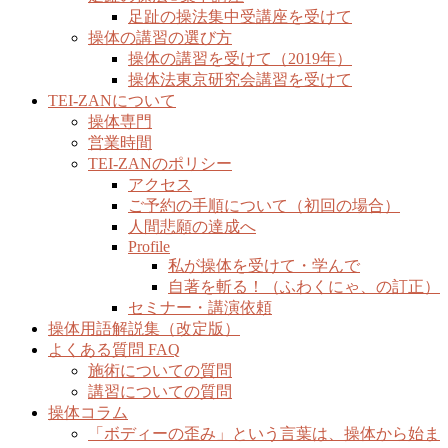
足趾の操法集中受講座を受けて
操体の講習の選び方
操体の講習を受けて（2019年）
操体法東京研究会講習を受けて
TEI-ZANについて
操体専門
営業時間
TEI-ZANのポリシー
アクセス
ご予約の手順について（初回の場合）
人間悲願の達成へ
Profile
私が操体を受けて・学んで
自著を斬る！（ふわくにゃ、の訂正）
セミナー・講演依頼
操体用語解説集（改定版）
よくある質問 FAQ
施術についての質問
講習についての質問
操体コラム
「ボディーの歪み」という言葉は、操体から始ま