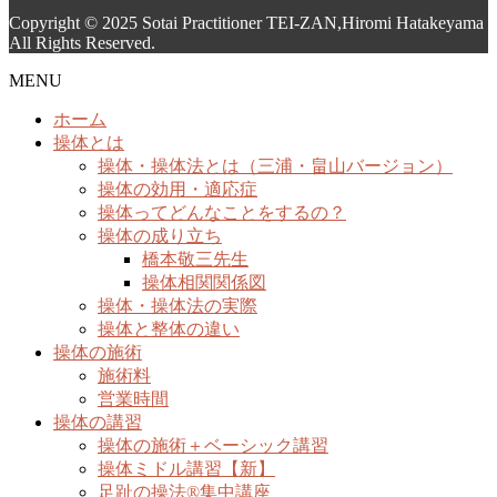
Copyright © 2025 Sotai Practitioner TEI-ZAN,Hiromi Hatakeyama
All Rights Reserved.
MENU
ホーム
操体とは
操体・操体法とは（三浦・畠山バージョン）
操体の効用・適応症
操体ってどんなことをするの？
操体の成り立ち
橋本敬三先生
操体相関関係図
操体・操体法の実際
操体と整体の違い
操体の施術
施術料
営業時間
操体の講習
操体の施術＋ベーシック講習
操体ミドル講習【新】
足趾の操法®集中講座