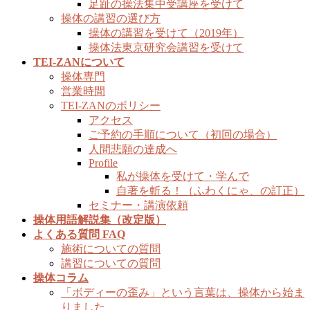
足趾の操法集中受講座を受けて
操体の講習の選び方
操体の講習を受けて（2019年）
操体法東京研究会講習を受けて
TEI-ZANについて
操体専門
営業時間
TEI-ZANのポリシー
アクセス
ご予約の手順について（初回の場合）
人間悲願の達成へ
Profile
私が操体を受けて・学んで
自著を斬る！（ふわくにゃ、の訂正）
セミナー・講演依頼
操体用語解説集（改定版）
よくある質問 FAQ
施術についての質問
講習についての質問
操体コラム
「ボディーの歪み」という言葉は、操体から始ま
りました