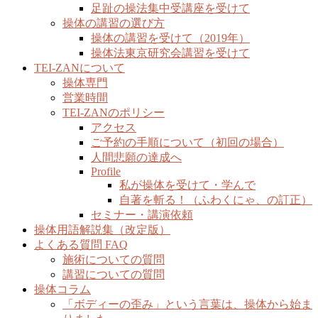
足趾の操法集中受講座を受けて
操体の講習の選び方
操体の講習を受けて（2019年）
操体法東京研究会講習を受けて
TEI-ZANについて
操体専門
営業時間
TEI-ZANのポリシー
アクセス
ご予約の手順について（初回の場合）
人間悲願の達成へ
Profile
私が操体を受けて・学んで
自著を斬る！（ふわくにゃ、の訂正）
セミナー・講演依頼
操体用語解説集（改定版）
よくある質問 FAQ
施術についての質問
講習についての質問
操体コラム
「ボディーの歪み」という言葉は、操体から始ま