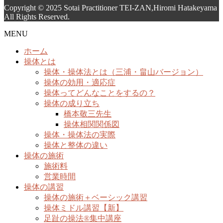
Copyright © 2025 Sotai Practitioner TEI-ZAN,Hiromi Hatakeyama
All Rights Reserved.
MENU
ホーム
操体とは
操体・操体法とは（三浦・畠山バージョン）
操体の効用・適応症
操体ってどんなことをするの？
操体の成り立ち
橋本敬三先生
操体相関関係図
操体・操体法の実際
操体と整体の違い
操体の施術
施術料
営業時間
操体の講習
操体の施術＋ベーシック講習
操体ミドル講習【新】
足趾の操法®集中講座