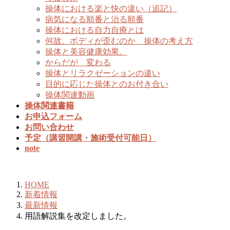
操体における楽と快の違い（追記）
病気になる順番と治る順番
操体における自力自療とは
何故、ボディが歪むのか 操体の考え方
操体と美容健康効果。
からだが 変わる
操体とリラクゼーションの違い
目的に応じた操体とのお付き合い
操体関連動画
操体関連書籍
お申込フォーム
お問い合わせ
予定（講習開講・施術受付可能日）
note
新着情報
HOME
新着情報
最新情報
用語解説集を改定しました。