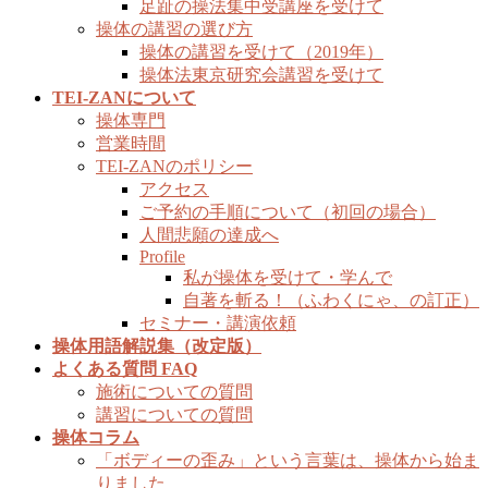
足趾の操法集中受講座を受けて
操体の講習の選び方
操体の講習を受けて（2019年）
操体法東京研究会講習を受けて
TEI-ZANについて
操体専門
営業時間
TEI-ZANのポリシー
アクセス
ご予約の手順について（初回の場合）
人間悲願の達成へ
Profile
私が操体を受けて・学んで
自著を斬る！（ふわくにゃ、の訂正）
セミナー・講演依頼
操体用語解説集（改定版）
よくある質問 FAQ
施術についての質問
講習についての質問
操体コラム
「ボディーの歪み」という言葉は、操体から始ま
りました