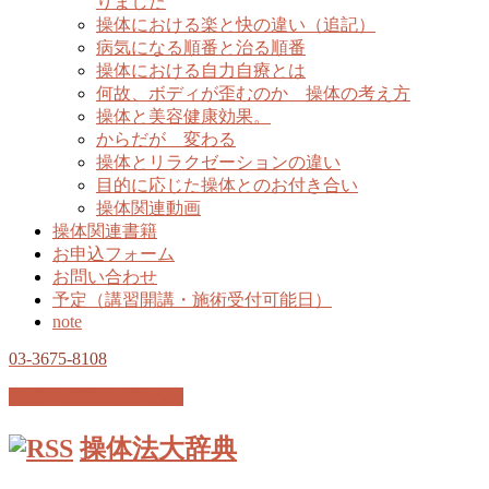
りました
操体における楽と快の違い（追記）
病気になる順番と治る順番
操体における自力自療とは
何故、ボディが歪むのか 操体の考え方
操体と美容健康効果。
からだが 変わる
操体とリラクゼーションの違い
目的に応じた操体とのお付き合い
操体関連動画
操体関連書籍
お申込フォーム
お問い合わせ
予定（講習開講・施術受付可能日）
note
03-3675-8108
施術・講習のお申込み
操体法大辞典