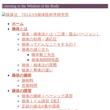
コ
ナ
Listening to the Wisdom of the Body
ン
ビ
テ
ゲ
ン
ー
ホーム
ツ
シ
操体とは
に
ョ
操体・操体法とは（三浦・畠山バージョン）
移
ン
操体の効用・適応症
動
に
操体ってどんなことをするの？
移
操体の成り立ち
動
橋本敬三先生
操体相関関係図
操体・操体法の実際
操体と整体の違い
操体の施術
施術料
営業時間
操体の講習
操体の施術＋ベーシック講習
操体ミドル講習【新】
足趾の操法®集中講座