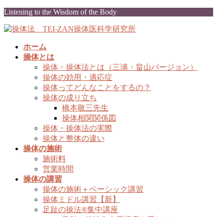
コ
ナ
Listening to the Wisdom of the Body
ン
ビ
テ
ゲ
ン
ー
ホーム
ツ
シ
操体とは
に
ョ
操体・操体法とは（三浦・畠山バージョン）
移
ン
操体の効用・適応症
動
に
操体ってどんなことをするの？
移
操体の成り立ち
動
橋本敬三先生
操体相関関係図
操体・操体法の実際
操体と整体の違い
操体の施術
施術料
営業時間
操体の講習
操体の施術＋ベーシック講習
操体ミドル講習【新】
足趾の操法®集中講座