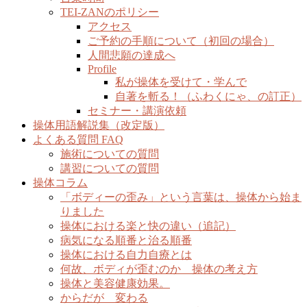
TEI-ZANのポリシー
アクセス
ご予約の手順について（初回の場合）
人間悲願の達成へ
Profile
私が操体を受けて・学んで
自著を斬る！（ふわくにゃ、の訂正）
セミナー・講演依頼
操体用語解説集（改定版）
よくある質問 FAQ
施術についての質問
講習についての質問
操体コラム
「ボディーの歪み」という言葉は、操体から始ま
りました
操体における楽と快の違い（追記）
病気になる順番と治る順番
操体における自力自療とは
何故、ボディが歪むのか 操体の考え方
操体と美容健康効果。
からだが 変わる