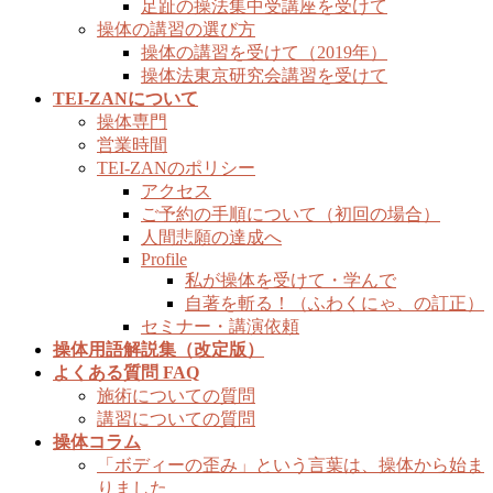
足趾の操法集中受講座を受けて
操体の講習の選び方
操体の講習を受けて（2019年）
操体法東京研究会講習を受けて
TEI-ZANについて
操体専門
営業時間
TEI-ZANのポリシー
アクセス
ご予約の手順について（初回の場合）
人間悲願の達成へ
Profile
私が操体を受けて・学んで
自著を斬る！（ふわくにゃ、の訂正）
セミナー・講演依頼
操体用語解説集（改定版）
よくある質問 FAQ
施術についての質問
講習についての質問
操体コラム
「ボディーの歪み」という言葉は、操体から始ま
りました