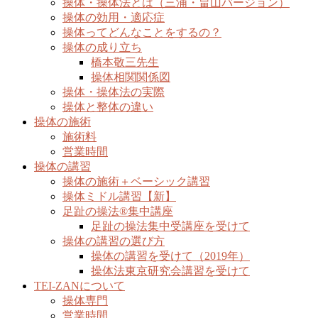
操体・操体法とは（三浦・畠山バージョン）
操体の効用・適応症
操体ってどんなことをするの？
操体の成り立ち
橋本敬三先生
操体相関関係図
操体・操体法の実際
操体と整体の違い
操体の施術
施術料
営業時間
操体の講習
操体の施術＋ベーシック講習
操体ミドル講習【新】
足趾の操法®集中講座
足趾の操法集中受講座を受けて
操体の講習の選び方
操体の講習を受けて（2019年）
操体法東京研究会講習を受けて
TEI-ZANについて
操体専門
営業時間