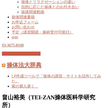
操体とリラクゼーションの違い
目的に応じた操体とのお付き合い
操体関連動画
操体関連書籍
お申込フォーム
お問い合わせ
予定（講習開講・施術受付可能日）
note
03-3675-8108
施術・講習のお申込み
操体法大辞典
LP作成ツールで「操体の講習」サイトを試作してみ
た。
紫の麗人逝く。
畠山裕美（TEI-ZAN操体医科学研究
所）