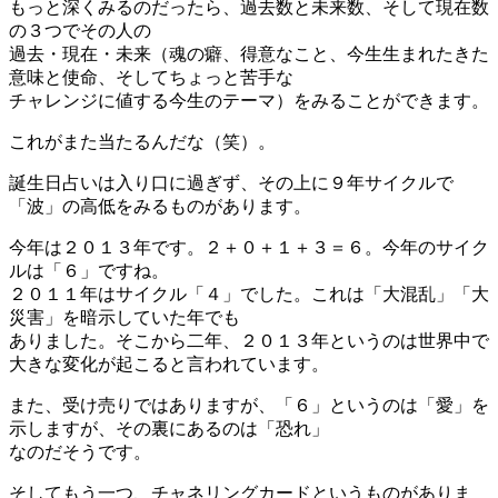
もっと深くみるのだったら、過去数と未来数、そして現在数
の３つでその人の
過去・現在・未来（魂の癖、得意なこと、今生生まれたきた
意味と使命、そしてちょっと苦手な
チャレンジに値する今生のテーマ）をみることができます。
これがまた当たるんだな（笑）。
誕生日占いは入り口に過ぎず、その上に９年サイクルで
「波」の高低をみるものがあります。
今年は２０１３年です。２＋０＋１＋３＝６。今年のサイク
ルは「６」ですね。
２０１１年はサイクル「４」でした。これは「大混乱」「大
災害」を暗示していた年でも
ありました。そこから二年、２０１３年というのは世界中で
大きな変化が起こると言われています。
また、受け売りではありますが、「６」というのは「愛」を
示しますが、その裏にあるのは「恐れ」
なのだそうです。
そしてもう一つ、チャネリングカードというものがありま