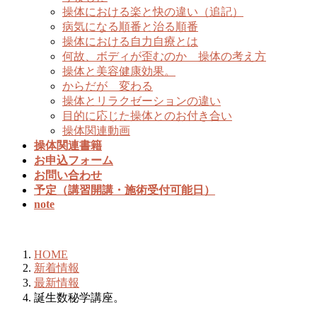
操体における楽と快の違い（追記）
病気になる順番と治る順番
操体における自力自療とは
何故、ボディが歪むのか 操体の考え方
操体と美容健康効果。
からだが 変わる
操体とリラクゼーションの違い
目的に応じた操体とのお付き合い
操体関連動画
操体関連書籍
お申込フォーム
お問い合わせ
予定（講習開講・施術受付可能日）
note
新着情報
HOME
新着情報
最新情報
誕生数秘学講座。